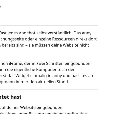
e
 fast jedes Angebot selbstverständlich. Das anny 
uchungsseite oder einzelne Ressourcen direkt dort 
bereits sind – sie müssen deine Website nicht 
inen iFrame, der in zwei Schritten eingebunden 
 dann die eigentliche Komponente an der 
rst das Widget einmalig in anny und passt es an 
igt dann immer den aktuellen Stand.
tet hast
t auf deiner Website eingebunden
isations- oder Ressourcenebene konfiguriert