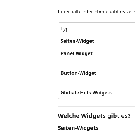
Innerhalb jeder Ebene gibt es ve
Typ
Seiten-Widget
Panel-Widget
Button-Widget
Globale Hilfs-Widgets
Welche Widgets gibt es?
Seiten-Widgets