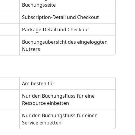
Buchungsseite
Subscription-Detail und Checkout
Package-Detail und Checkout
Buchungsübersicht des eingeloggten 
Nutzers
Am besten für
Nur den Buchungsfluss für eine 
Ressource einbetten
Nur den Buchungsfluss für einen 
Service einbetten