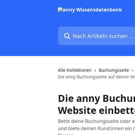
Zum Hauptinhalt springen
Nach Artikeln suchen …
Alle Kollektionen
Buchungsseite
Die anny Buchungsseite auf deiner W
Die anny Buchun
Website einbet
Bette deine Buchungsseite oder e
und biete deinen Kund:innen ein