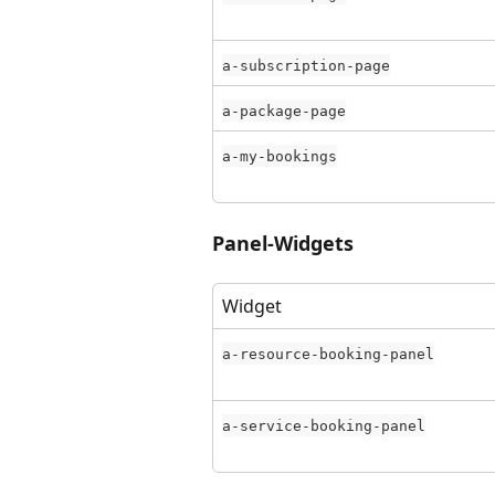
a-subscription-page
a-package-page
a-my-bookings
Panel-Widgets
Widget
a-resource-booking-panel
a-service-booking-panel