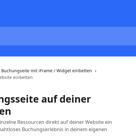
Buchungseite mit iFrame / Widget einbetten
ebsite einbetten
gsseite auf deiner
ten
inzelne Ressourcen direkt auf deiner Website ein
 nahtloses Buchungserlebnis in deinem eigenen