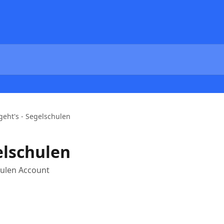
geht's - Segelschulen
elschulen
hulen Account