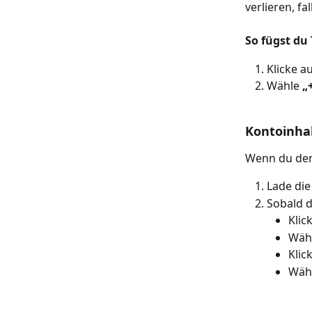
verlieren, fa
So fügst du
Klicke au
Wähle 
„
Kontoinha
Wenn du den
Lade die
Sobald 
Klic
Wähl
Klic
Wähl