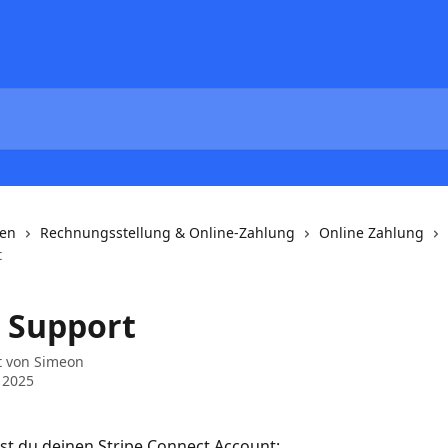
nen
Rechnungsstellung & Online-Zahlung
Online Zahlung
t
e Support
t von
Simeon
i 2025
st du deinen Stripe Connect Account: