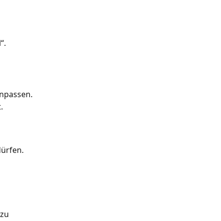
“.
anpassen.
.
dürfen.
zu 