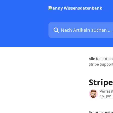
Zum Hauptinhalt springen
Nach Artikeln suchen …
Alle Kollektio
Stripe Suppor
Strip
Verfass
16. Jun
So bearbeite