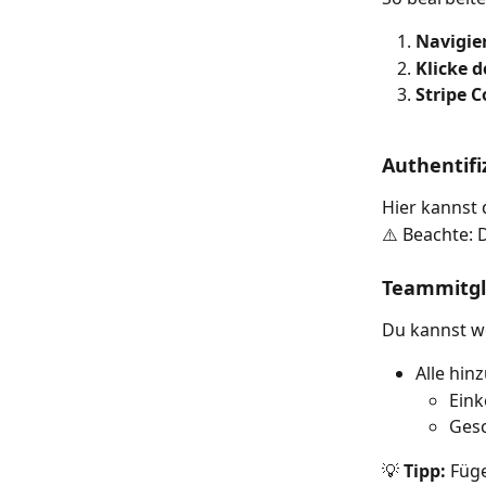
Navigie
Klicke 
Stripe C
Authentifi
Hier kannst 
⚠️ Beachte: 
Teammitgl
Du kannst we
Alle hin
Ein
Gesc
💡 
Tipp:
 Füg