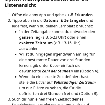
Listenansicht 
Öffne die anny App und gehe zu 
🔎 Erkunden
Tippe oben in die 
Datums- & Zeitangabe
 und 
lege fest, wann du deinen Lernplatz brauchst: 
In der Zeitangabe kannst du entweder den 
ganzen Tag
 (z.B. 6-23 Uhr) oder einen 
exakten Zeitraum
 (z.B. 13-16 Uhr) 
auswählen. 
Willst du hingegen irgendwann am Tag für 
eine bestimmte Dauer von drei Stunden 
lernen, gib unter 
Dauer
 einfach die 
gewünschte 
Zahl der Stunden
ein (Option A).
Wenn du eine exakte Zeit definiert hast, 
stelle die 
Dauer
 auf 
Vollständiger Zeitraum
, 
um nur Plätze zu sehen, die für die 
definierten drei Stunden frei sind (Option B).  
Such dir nun einen freien Zeitslot deines 
favorisierten Lernplatzes aus und klicke auf 